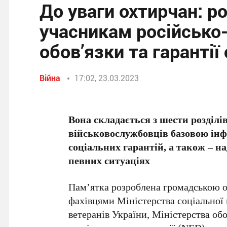
До уваги охтирчан: р
учасникам російсько-у
обов’язки та гарантії
Війна
17:02, 23.03.2023
Вона складається з шести розділі
військовослужбовців базовою інфо
соціальних гарантій, а також – н
певних ситуаціях
Пам’ятка розроблена громадською 
фахівцями Міністерства соціальної 
ветеранів України, Міністерства о