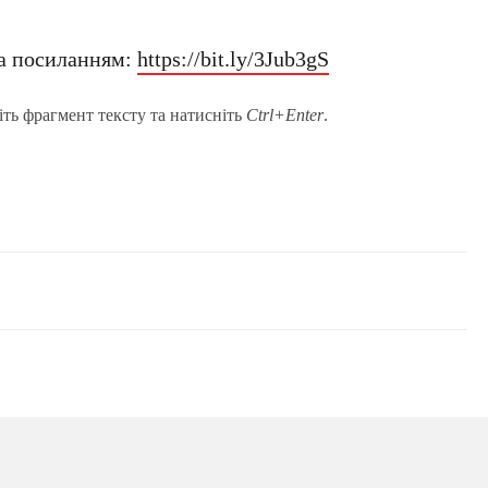
а посиланням:
https://bit.ly/3Jub3gS
іть фрагмент тексту та натисніть
Ctrl+Enter
.