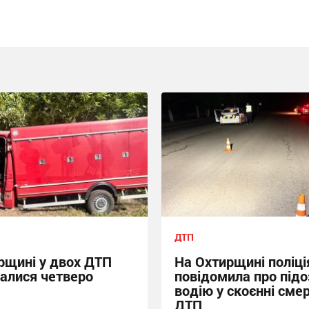
ДТП
рщині у двох ДТП
На Охтирщині поліці
алися четверо
повідомила про підо
водію у скоєнні сме
ДТП