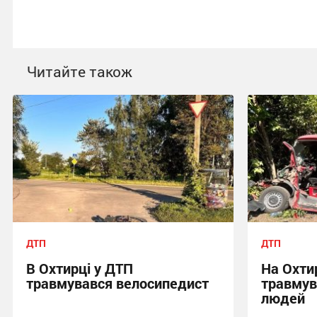
Читайте також
ДТП
ДТП
В Охтирці у ДТП
На Охти
травмувався велосипедист
травмув
людей