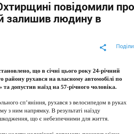
 Охтирщині повідомили пр
ий залишив людину в
Поділи
становлено, що в січні цього року 24-річний
о району рухався на власному автомобілі по
 та допустив наїзд на 57-річного чоловіка.
ольного сп’яніння, рухався з велосипедом в руках
му з ним напрямку. В результаті наїзду
ушкодження, що є небезпечними для життя.
огу надати чоловікові допомогу, покинув місце