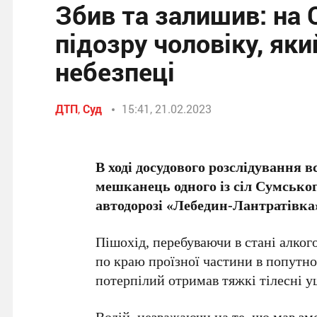
Збив та залишив: на
підозру чоловіку, як
небезпеці
ДТП
,
Суд
15:41, 21.02.2023
В ході досудового розслідування в
мешканець одного із сіл Сумськог
автодорозі «Лебедин-Лантратівка»
Пішохід, перебуваючи в стані алког
по краю проїзної частини в попутно
потерпілий отримав тяжкі тілесні 
Водій, незважаючи на те, що мав зм