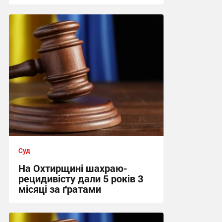
12:18, 31.07.2026
Суд
На Охтирщині шахраю-
рецидивісту дали 5 років 3
місяці за ґратами