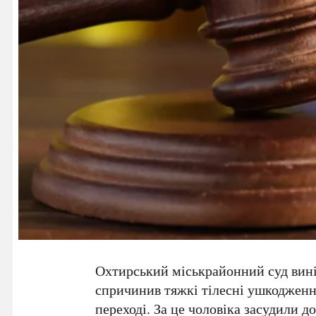
Охтирський міськрайонний суд вині
спричинив тяжкі тілесні ушкодженн
переході. За це чоловіка засудили д