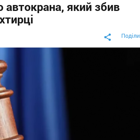
ю автокрана, який збив
Охтирці
Поділи