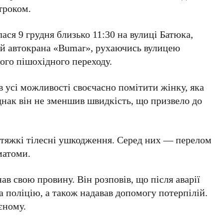
троком.
лася
9
грудня близько
11:30
на вулиці Батюка,
й автокрана «
Bumar
», рухаючись вулицею
ого пішохідного переходу.
в усі можливості своєчасно помітити жінку, яка
днак він не зменшив швидкість, що призвело до
тяжкі тілесні ушкодження. Серед них — перелом
матоми.
в свою провину. Він розповів, що після аварії
 поліцію, а також надавав допомогу потерпілій.
єному.