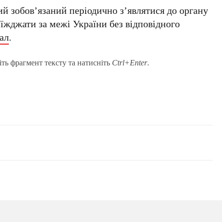
ий зобов’язаний періодично з’являтися до органу
їжджати за межі України без відповідного
ал
.
іть фрагмент тексту та натисніть
Ctrl+Enter
.