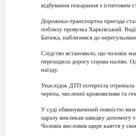
відбування покарання з іспитовим с
Дорожньо-транспортна пригода ста
поблизу провулка Харківський. Воді
Батюка, наблизився до нерегульован
Слідство встановило, що чоловік ма
переходила дорогу справа наліво. О
наїзду.
Унаслідок ДТП потерпіла отримала 
черепа, численні крововиливи та ге
У суді обвинувачений повністю визна
одразу викликав швидку допомогу та
Чоловік висловив щире каяття у ско