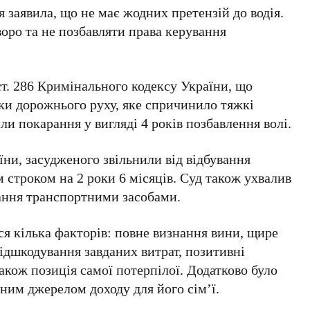
я заявила, що не має жодних претензій до водія.
воро та не позбавляти права керування
 ст. 286 Кримінального кодексу України
, що
ки дорожнього руху, яке спричинило тяжкі
ли покарання у вигляді
4
років позбавлення волі.
аїни
, засудженого звільнили від відбування
м строком на
2
роки
6
місяців. Суд також ухвалив
вання транспортними засобами.
я кілька факторів: повне визнання вини, щире
відшкодування завданих витрат, позитивні
акож позиція самої потерпілої. Додатково було
вним джерелом доходу для його сім’ї.