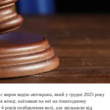
с вирок водію автокрана, який у грудні
2025
року
я жінці, наїхавши на неї на пішохідному
о
4
років позбавлення волі, але звільнили від