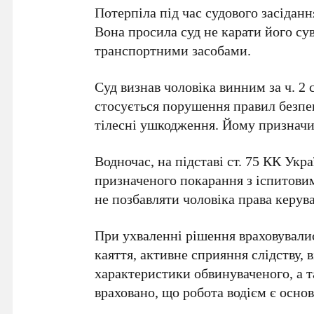
Потерпіла під час судового засіданн
Вона просила суд не карати його су
транспортними засобами.
Суд визнав чоловіка винним за
ч. 2
стосується порушення правил безпе
тілесні ушкодження. Йому призначи
Водночас, на підставі
ст. 75 КК Укр
призначеного покарання з іспитови
не позбавляти чоловіка права керу
При ухваленні рішення враховувалис
каяття, активне сприяння слідству, 
характеристики обвинуваченого, а т
враховано, що робота водієм є осно