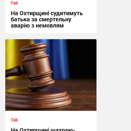
Суд
На Охтирщині судитимуть
батька за смертельну
аварію з немовлям
12:18, 31.07.2026
Суд
На Охтирщині шахраю-