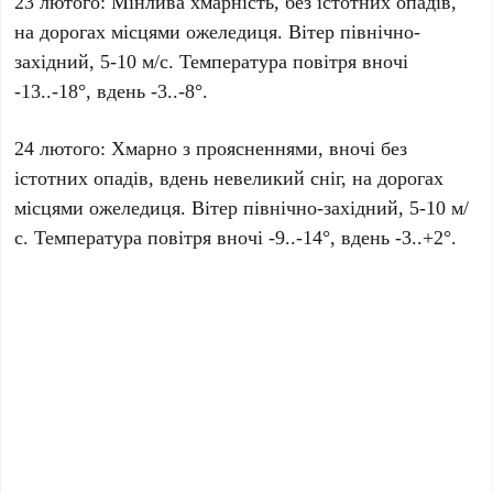
23 лютого: Мінлива хмарність, без істотних опадів,
на дорогах місцями ожеледиця. Вітер північно-
західний, 5-10 м/с. Температура повітря вночі
-13..-18°, вдень -3..-8°.
24 лютого: Хмарно з проясненнями, вночі без
істотних опадів, вдень невеликий сніг, на дорогах
місцями ожеледиця. Вітер північно-західний, 5-10 м/
с. Температура повітря вночі -9..-14°, вдень -3..+2°.