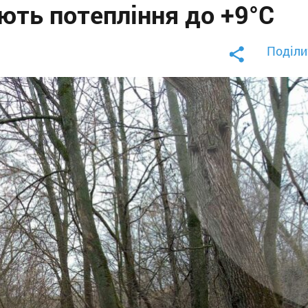
ють потепління до +9°С
Поділи