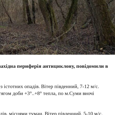
ахідна периферія антициклону, повідомили в
з істотних опадів. Вітер південний, 7-12 м/с.
тягом доби +3°..+8° тепла, по м.Суми вночі
адів, місцями туман. Вітер південний, 5-10 м/с,