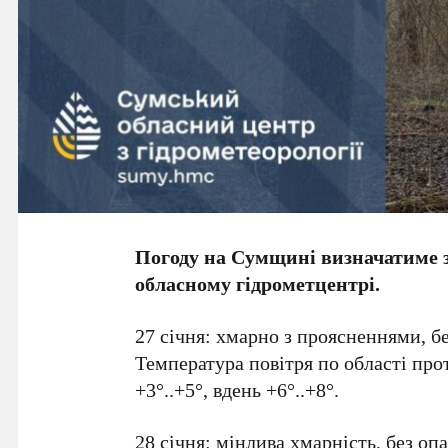
Погоду на Сумщині визначатиме з
обласному гідрометцентрі.
27 січня: хмарно з проясненнями, бе
Температура повітря по області про
+3°..+5°, вдень +6°..+8°.
28 січня: мінлива хмарність, без оп