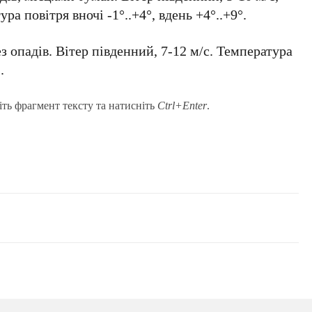
а повітря вночі -1°..+4°, вдень +4°..+9°.
з опадів. Вітер південний, 7-12 м/с. Температура
.
іть фрагмент тексту та натисніть
Ctrl+Enter
.