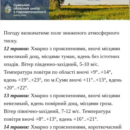
Погоду визначатиме поле зниженого атмосферного
тиску.
12 травня:
Хмарно з проясненнями, вночі місцями
невеликий дощ, місцями туман, вдень без істотних
опадів. Вітер південно-західний, 5-10 м/с.
Температура повітря по області вночі +9°..+14°,
вдень +19°..+23°, по м.Суми вночі +11°..+13°, вдень
+20°..+22°.
13 травня:
Хмарно з проясненнями, вночі місцями
невеликий, вдень помірний дощ, місцями гроза.
Вітер північно-західний, 7-12 м/с. Температура
повітря вночі +8°..+13°, вдень +16°..+21°.
14 травня:
Хмарно з проясненнями, короткочасний