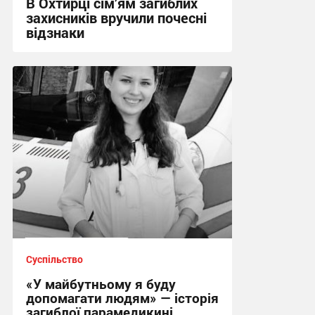
В Охтирці сім’ям загиблих
захисників вручили почесні
відзнаки
17:09 вчора
Суспільство
«У майбутньому я буду
допомагати людям» — історія
загиблої парамедикині