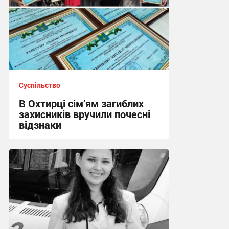
Суспільство
В Охтирці сім’ям загиблих
захисників вручили почесні
відзнаки
17:09 вчора