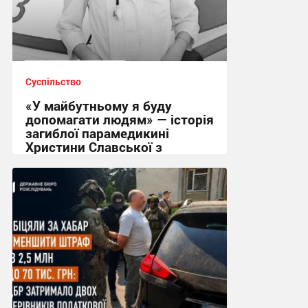
Суспільство
«У майбутньому я буду
допомагати людям» — історія
загиблої парамедикині
Христини Славської з
Сумщини
21:32, 7.08.2026