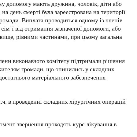
ну допомогу мають дружина, чоловік, діти або
а на день смерті була зареєстрована на території
громади. Виплата проводиться одному із членів
 сім’ї від отримання зазначеної допомоги, або
х вище, рівними частинами, при цьому загальна
члени виконавчого комітету підтримали рішення
жителям громади, що опинились у складних
достатнього матеріального забезпечення
т.ч. в проведенні складних хірургічних операцій
омент звернення проходять курс лікування в