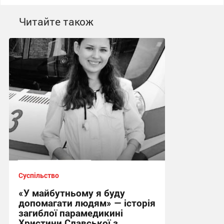
Читайте також
Суспільство
«У майбутньому я буду
допомагати людям» — історія
загиблої парамедикині
Христини Славської з