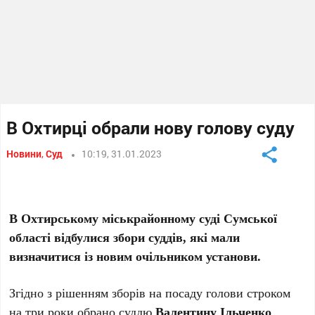
В Охтирці обрали нову голову суду
Новини
,
Суд
10:19, 31.01.2023
В Охтирському міськрайонному суді Сумської
області відбулися збори суддів, які мали
визначитися із новим очільником установи.
Згідно з рішенням зборів на посаду голови строком
на три роки обрано суддю
Валентину Ільченко
,