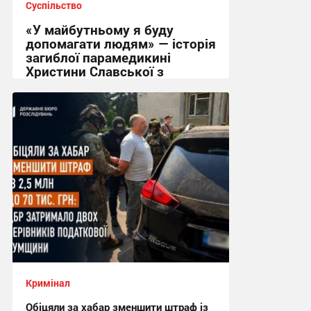
Суспільство
«У майбутньому я буду
допомагати людям» — історія
загиблої парамедикині
Христини Славської з
Сумщини
21:32, 7.08.2026
Кримінал
Обіцяли за хабар зменшити штраф із