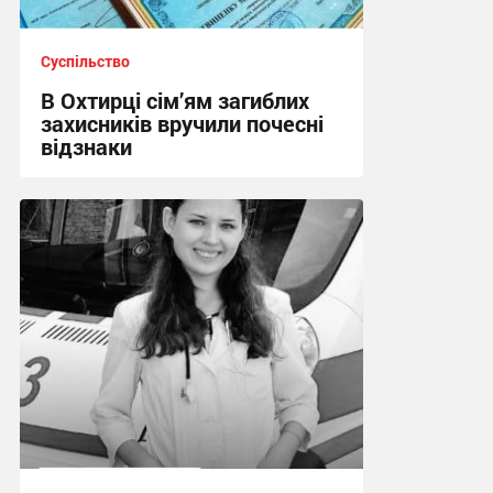
Суспільство
В Охтирці сім’ям загиблих
захисників вручили почесні
відзнаки
17:09 вчора