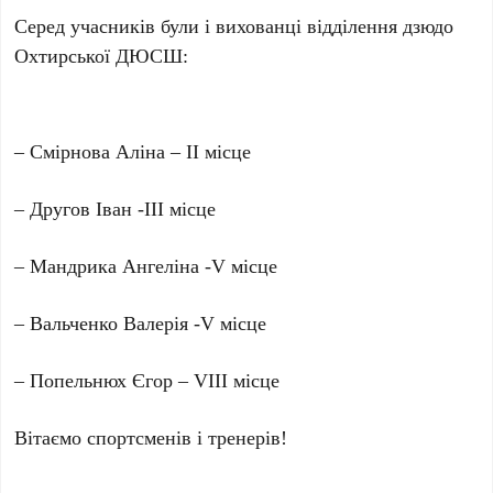
Серед учасників були і вихованці відділення дзюдо
Охтирської ДЮСШ:
– Смірнова Аліна – ІІ місце
– Другов Іван -ІІІ місце
– Мандрика Ангеліна -V місце
– Вальченко Валерія -V місце
– Попельнюх Єгор – VІІІ місце
Вітаємо спортсменів і тренерів!