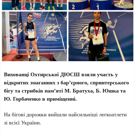
Вихованці Охтирської ДЮСШ взяли участь у
відкритих змаганнях з бар’єрного, спринтерського
бігу та стрибків пам’яті М. Братуха, Б. Юшка та
Ю. Горбаченко в приміщенні.
На бігові дорожки вийшли найсильніші легкоатлети
зі всієї України.