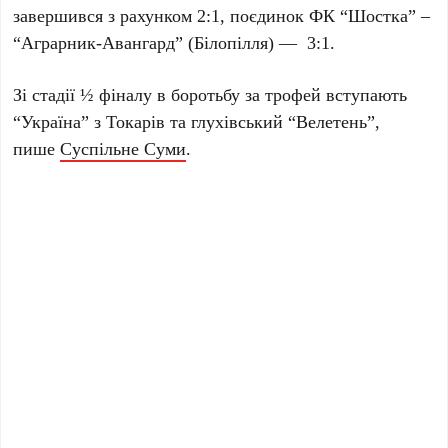
завершився з рахунком 2:1, поєдинок ФК “Шостка” –
“Аграрник-Авангард” (Білопілля) — 3:1.
Зі стадії ½ фіналу в боротьбу за трофей вступають
“Україна” з Токарів та глухівський “Велетень”,
пише
Суспільне Суми
.