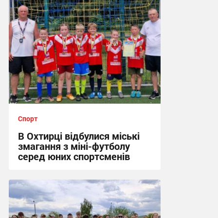
Спорт
В Охтирці відбулися міські
змагання з міні-футболу
серед юних спортсменів
12:09, 15.06.2026