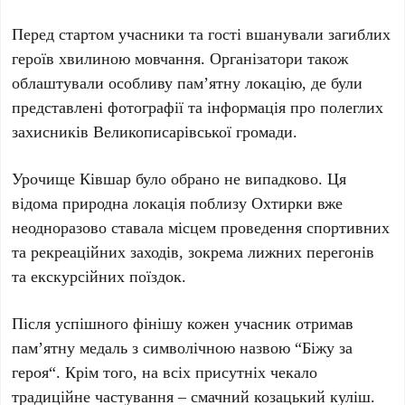
Перед стартом учасники та гості вшанували загиблих
героїв хвилиною мовчання. Організатори також
облаштували особливу пам’ятну локацію, де були
представлені фотографії та інформація про полеглих
захисників
Великописарівської громади
.
Урочище
Ківшар
було обрано не випадково. Ця
відома природна локація поблизу
Охтирки
вже
неодноразово ставала місцем проведення спортивних
та рекреаційних заходів, зокрема лижних перегонів
та екскурсійних поїздок.
Після успішного фінішу кожен учасник отримав
пам’ятну медаль з символічною назвою “
Біжу за
героя
“. Крім того, на всіх присутніх чекало
традиційне частування – смачний козацький куліш.