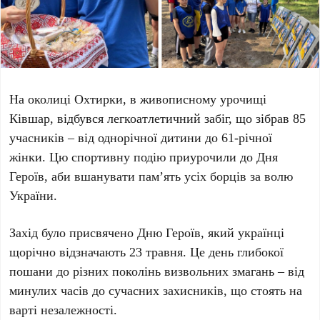
На околиці
Охтирки
, в живописному урочищі
Ківшар
, відбувся легкоатлетичний забіг, що зібрав
85
учасників – від однорічної дитини до
61-річної
жінки. Цю спортивну подію приурочили до
Дня
Героїв
, аби вшанувати пам’ять усіх борців за волю
України.
Захід було присвячено
Дню Героїв
, який українці
щорічно відзначають
23 травня
. Це день глибокої
пошани до різних поколінь визвольних змагань – від
минулих часів до сучасних захисників, що стоять на
варті незалежності.