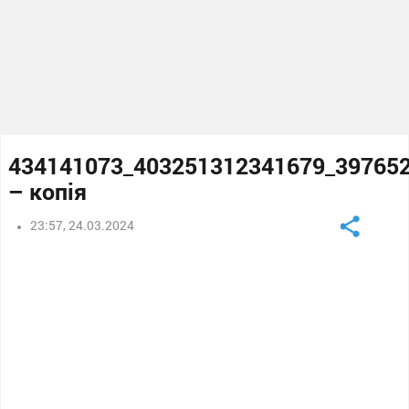
434141073_403251312341679_39765
– копія
23:57, 24.03.2024