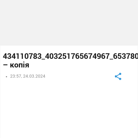
434110783_403251765674967_65378
– копія
23:57, 24.03.2024