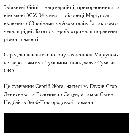
Звільнені бійці − нацгвардійці, прикордонники та
військові ЗСУ. 94 з них − оборонці Маріуполя,
включно з 63 воїнами з «Азовсталі». Їх так довго
чекали рідні. Багато з героїв отримали поранення
різної тяжкості.
Серед звільнених з полону захисників Маріуполя
четверо − жителі Сумщини, повідомляє Сумська
ОВА.
Це сумчанин Сергій Жога, жителі м. Глухів Єгор
Денисенко та Володимир Сапун, а також Євген
Недбай із Зноб-Новгородської громади.