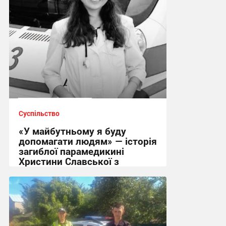
Суспільство
«У майбутньому я буду
допомагати людям» — історія
загиблої парамедикині
Христини Славської з
Сумщини
21:32 вчора