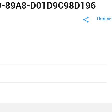
D-89A8-D01D9C98D196
Поділи