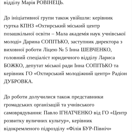
відділу
Марія РОВІНЕЦЬ
.
До ініціативної групи також увійшли: керівник
гуртка КПНЗ «Охтирський міський центр
позашкільної освіти – Мала академія наук учнівської
молоді»
Дарина СОПІТЬКО
, заступник директора з
виховної роботи Ліцею № 5
Інна ШЕВЧЕНКО
,
головний спеціаліст юридичного відділу
Лариса
БОЖКО
, депутат міської ради
Інна СОПІТЬКО
та
керівник ГО «Охтирський молодіжний центр»
Радіон
ДУБРОВКА
.
До роботи долучилися також представники
громадських організацій та учнівського
самоврядування:
Павло ІГНАТЧЕНКО
від ГО «Центр
розвитку вуличних культур», керівник
відокремленого підрозділу «Філія БУР-Північ»