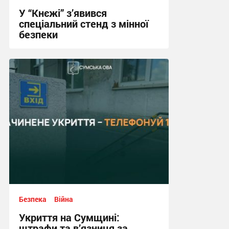
У “Кнєжі” з’явився
спеціальний стенд з мінної
безпеки
17:24, 14.07.2026
Безпека
Війна
Укриття на Сумщині:
штрафи та в’язниця за