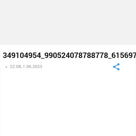
349104954_990524078788778_61569
22:08, 1.06.2023