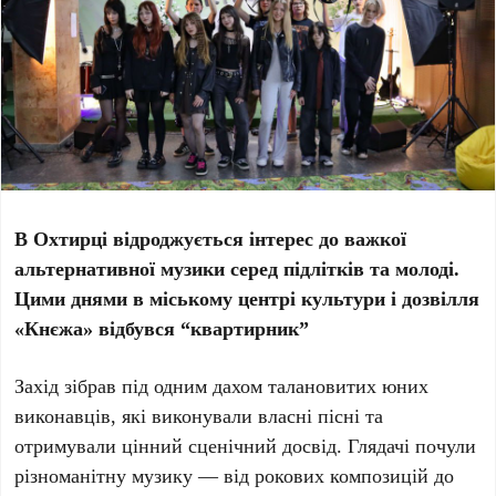
В Охтирці відроджується інтерес до важкої
альтернативної музики серед підлітків та молоді.
Цими днями в міському центрі культури і дозвілля
«Кнєжа» відбувся “квартирник”
Захід зібрав під одним дахом талановитих юних
виконавців, які виконували власні пісні та
отримували цінний сценічний досвід. Глядачі почули
різноманітну музику — від рокових композицій до