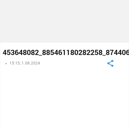
453648082_885461180282258_87440
15:15, 1.08.2024