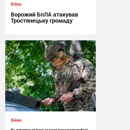
Війна
Ворожий БпЛА атакував
Тростянецьку громаду
11:26 сьогодні
Війна
Як змінився зв’язок за роки повномасштабної