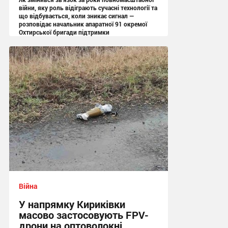
війни, яку роль відіграють сучасні технології та
що відбувається, коли зникає сигнал —
розповідає начальник апаратної 91 окремої
Охтирської бригади підтримки
13:05 вчора
Війна
У напрямку Кириківки
масово застосовують FPV-
дрони на оптоволокні