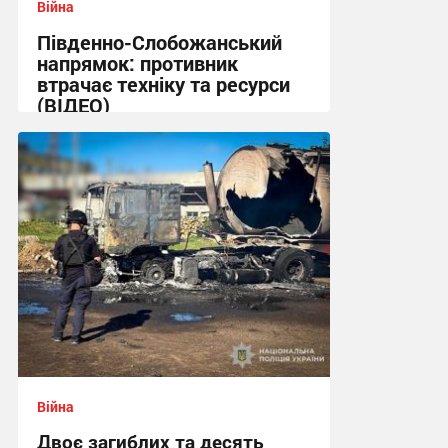
Війна
Південно-Слобожанський
напрямок: противник
втрачає техніку та ресурси
(ВІДЕО)
11:53 сьогодні
Війна
Двоє загиблих та десять