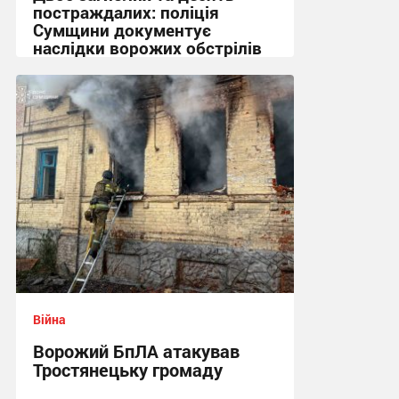
постраждалих: поліція
Сумщини документує
наслідки ворожих обстрілів
11:28 сьогодні
Війна
Ворожий БпЛА атакував
Тростянецьку громаду