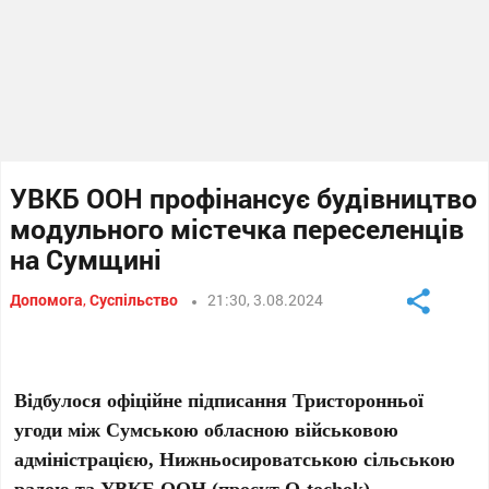
УВКБ ООН профінансує будівництво
модульного містечка переселенців
на Сумщині
Допомога
,
Суспільство
21:30, 3.08.2024
Відбулося офіційне підписання Тристоронньої
угоди між Сумською обласною військовою
адміністрацією, Нижньосироватською сільською
радою та УВКБ ООН (проєкт Q-tochok)