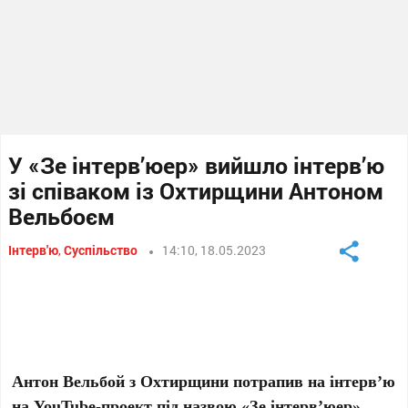
У «Зе інтерв’юер» вийшло інтерв’ю
зі співаком із Охтирщини Антоном
Вельбоєм
Інтерв'ю
,
Суспільство
14:10, 18.05.2023
Антон Вельбой з Охтирщини потрапив на інтерв’ю
на YouTube-проект під назвою «Зе інтерв’юер».