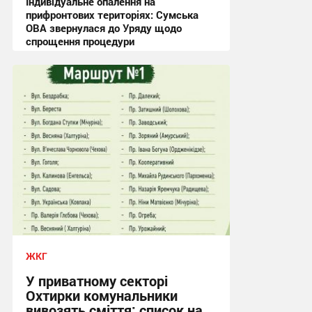
Індивідуальне опалення на
прифронтових територіях: Сумська
ОВА звернулася до Уряду щодо
спрощення процедури
09:03, 4.08.2026
ЖКГ
У приватному секторі
Охтирки комунальники
вивозять сміття: список на