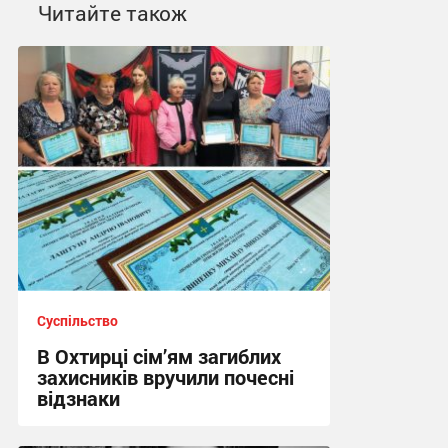
Читайте також
Суспільство
В Охтирці сім’ям загиблих
захисників вручили почесні
відзнаки