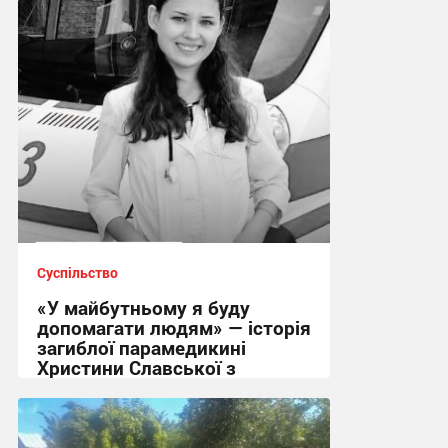
17:09 вчора
Суспільство
«У майбутньому я буду
допомагати людям» — історія
загиблої парамедикині
Христини Славської з
Сумщини
21:32, 7.08.2026