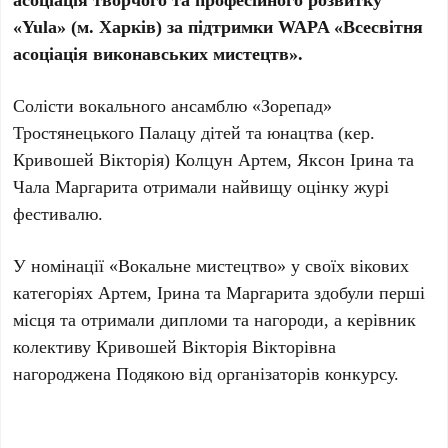
«Yula» (м. Харків) за підтримки WAPA «Всесвітня
асоціація виконавських мистецтв».
Солісти вокального ансамблю «Зорепад»
Тростянецького Палацу дітей та юнацтва (кер.
Кривошей Вікторія) Колцун Артем, Яксон Ірина та
Чала Маргарита отримали найвищу оцінку журі
фестивалю.
У номінації «Вокальне мистецтво» у своїх вікових
категоріях Артем, Ірина та Маргарита здобули перші
місця та отримали дипломи та нагороди, а керівник
колективу Кривошей Вікторія Вікторівна
нагороджена Подякою від організаторів конкурсу.