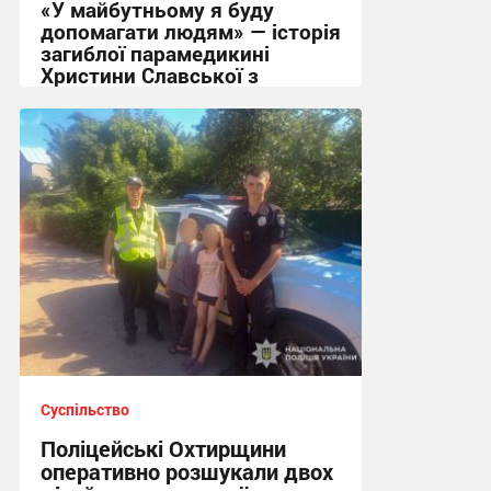
«У майбутньому я буду
допомагати людям» — історія
загиблої парамедикині
Христини Славської з
Сумщини
21:32 вчора
Суспільство
Поліцейські Охтирщини
оперативно розшукали двох