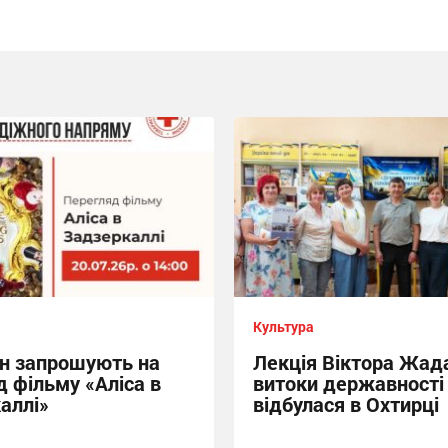
Культура
н запрошують на
Лекція Віктора Жад
д фільму «Аліса в
витоки державності
аллі»
відбулася в Охтирці