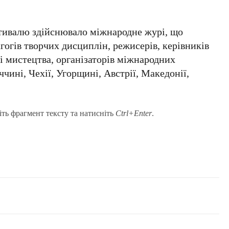
стивалю здійснювало міжнародне журі, що
агогів творчих дисциплін, режисерів, керівників
 і мистецтва, організаторів міжнародних
ччині, Чехії, Угорщині, Австрії, Македонії,
іть фрагмент тексту та натисніть
Ctrl+Enter
.