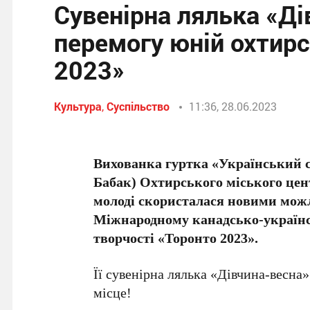
Сувенірна лялька «Ді
перемогу юній охтирс
2023»
Культура
,
Суспільство
11:36, 28.06.2023
Вихованка гуртка «Український 
Бабак) Охтирського міського цен
молоді скористалася новими можл
Міжнародному канадсько-українс
творчості «Торонто 2023».
Її сувенірна лялька «Дівчина-весна
місце!