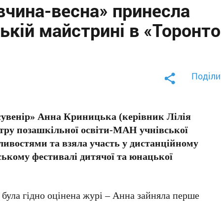
вчина-весна» принесла
ькій майстрині в «Торонто
Поділи
сувенір» Анна Криницька (керівник Лілія
тру позашкільної освіти-МАН учнівської
ивостями та взяла участь у дистанційному
ькому фестивалі дитячої та юнацької
» була гідно оцінена журі – Анна зайняла перше