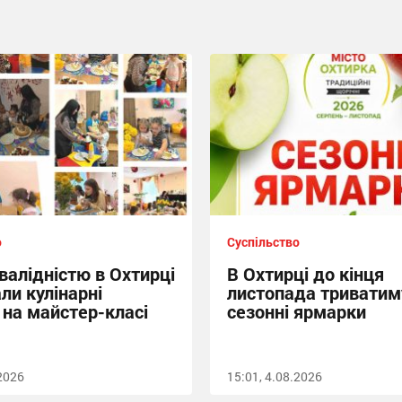
о
Суспільство
нвалідністю в Охтирці
В Охтирці до кінця
ли кулінарні
листопада триватим
 на майстер-класі
сезонні ярмарки
.2026
15:01, 4.08.2026