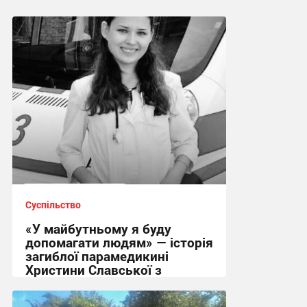
Суспільство
«У майбутньому я буду
допомагати людям» — історія
загиблої парамедикині
Христини Славської з
Сумщини