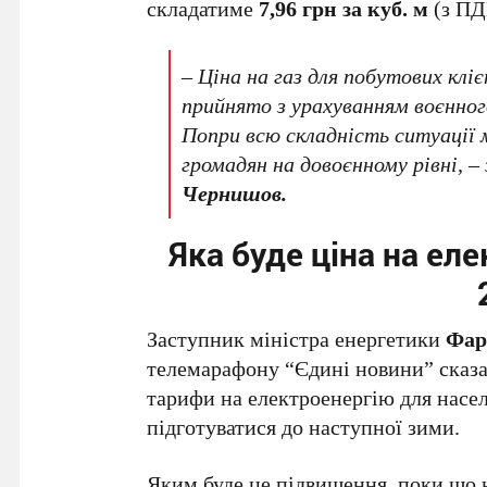
складатиме
7,96 грн за куб. м
(з ПД
– Ціна на газ для побутових клі
прийнято з урахуванням воєнного
Попри всю складність ситуації
громадян на довоєнному рівні, 
Чернишов.
Яка буде ціна на ел
Заступник міністра енергетики
Фар
телемарафону “Єдині новини” сказа
тарифи на електроенергію для насе
підготуватися до наступної зими.
Яким буде це підвищення, поки що 