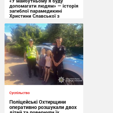
«У майбутньому я буду
допомагати людям» — історія
загиблої парамедикині
Христини Славської з
Сумщини
21:32, 7.08.2026
Суспільство
Поліцейські Охтирщини
оперативно розшукали двох
дітей та повернули їх