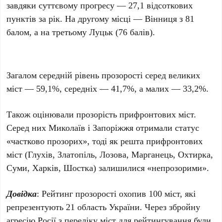
завдяки суттєвому прогресу — 27,1 відсоткових
пунктів за рік. На другому місці — Вінниця з 81
балом, а на третьому Луцьк (76 балів).
Загалом середній рівень прозорості серед великих
міст — 59,1%, середніх — 41,7%, а малих — 33,2%.
Також оцінювали прозорість прифронтових міст.
Серед них Миколаїв і Запоріжжя отримали статус
«частково прозорих», тоді як решта прифронтових
міст (Глухів, Златопіль, Лозова, Марганець, Охтирка,
Суми, Харків, Шостка) залишилися «непрозорими».
Довідка
: Рейтинг прозорості охопив 100 міст, які
репрезентують 21 область України. Через збройну
агресію Росії з переліку міст для рейтингування були