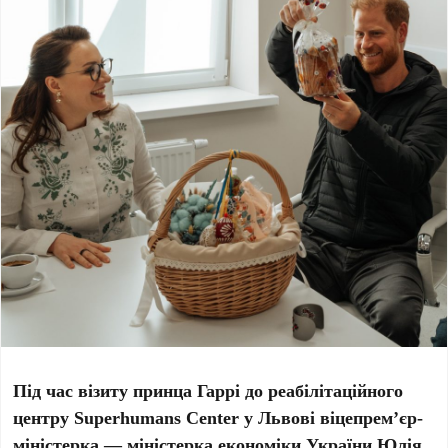
Під час візиту принца Гаррі до реабілітаційного
центру Superhumans Center у Львові віцепрем’єр-
міністерка — міністерка економіки України Юлія