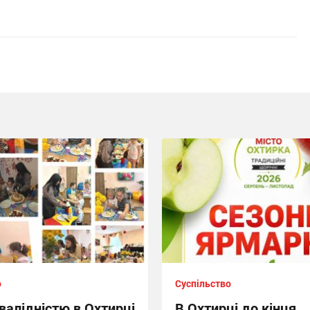
о
Суспільство
нвалідністю в Охтирці
В Охтирці до кінця