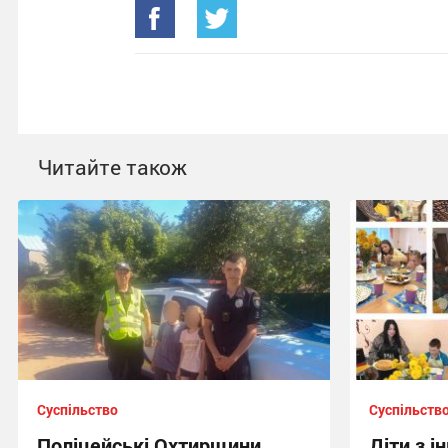
Читайте також
Суспільство
Суспільств
Поліцейські Охтирщини
Діти з і