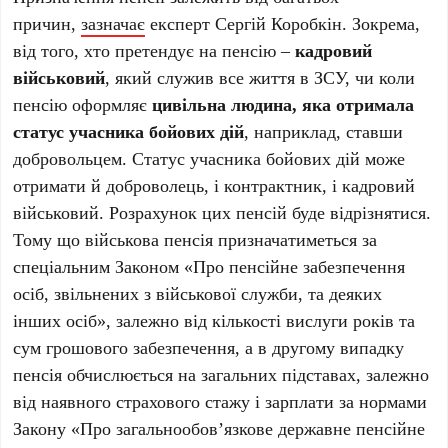
причин,
зазначає
експерт Сергій Коробкін. Зокрема,
від того, хто претендує на пенсію –
кадровий
військовий
, який служив все життя в ЗСУ, чи коли
пенсію оформляє
цивільна людина, яка отримала
статус учасника бойових дій
, наприклад, ставши
добровольцем. Статус учасника бойових дій може
отримати й доброволець, і контрактник, і кадровий
військовий. Розрахунок цих пенсій буде відрізнятися.
Тому що військова пенсія призначатиметься за
спеціальним Законом «Про пенсійне забезпечення
осіб, звільнених з військової служби, та деяких
інших осіб», залежно від кількості вислуги років та
сум грошового забезпечення, а в другому випадку
пенсія обчислюється на загальних підставах, залежно
від наявного страхового стажу і зарплати за нормами
Закону «Про загальнообов’язкове державне пенсійне