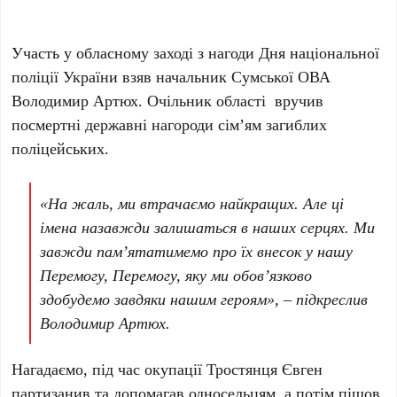
Участь у обласному заході з нагоди Дня національної
поліції України взяв начальник Сумської ОВА
Володимир Артюх. Очільник області
вручив
посмертні державні нагороди сім’ям загиблих
поліцейських.
«На жаль, ми втрачаємо найкращих. Але ці
імена назавжди залишаться в наших серцях. Ми
завжди пам’ятатимемо про їх внесок у нашу
Перемогу, Перемогу, яку ми обов’язково
здобудемо завдяки нашим героям», – підкреслив
Володимир Артюх.
Нагадаємо, під час окупації Тростянця Євген
партизанив та допомагав односельцям, а потім пішов