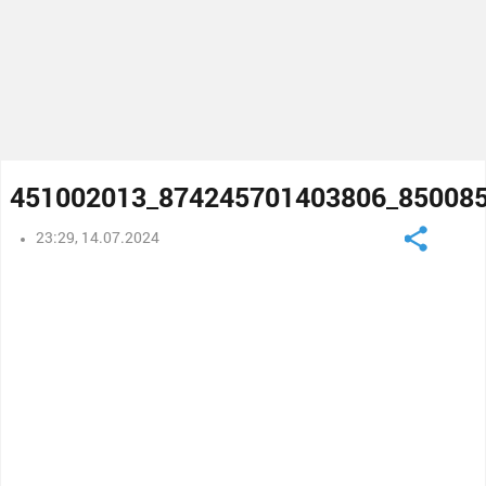
451002013_874245701403806_85008
23:29, 14.07.2024