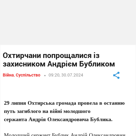
Охтирчани попрощалися із
захисником Андрієм Бубликом
Війна
,
Суспільство
09:20, 30.07.2024
29 липня
Охтирська громада провела в останню
путь загиблого на війні молодшого
сержанта
А
ндрія
О
лександровича
Б
ублика.
Молодший сержант Бублик Андрій Олександрович,