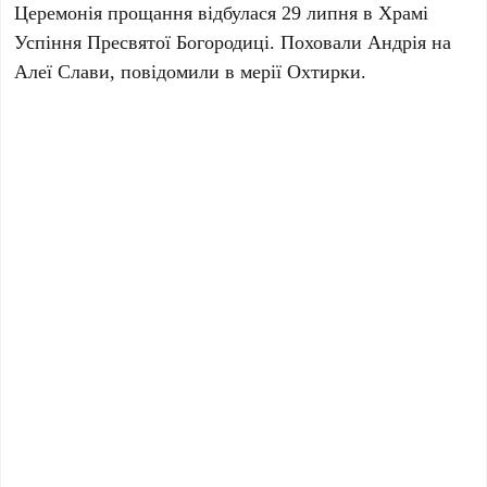
Церемонія прощання відбу
лася
29 липня в Храмі
Успіння Пресвятої Богородиці. Похова
ли
Андрія на
Алеї Слави, повідомили в мерії Охтирки.