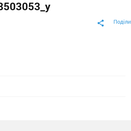
8503053_y
Поділи