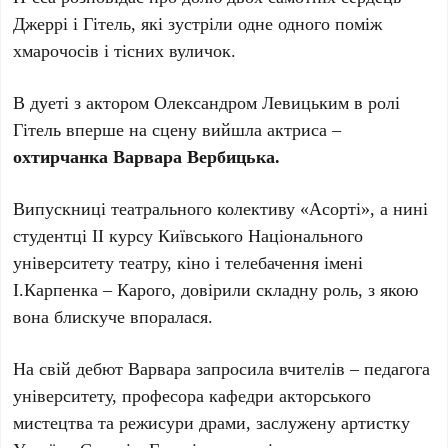
Джеррі і Гітель, які зустріли одне одного поміж
хмарочосів і тісних вуличок.
В дуеті з актором Олександром Левицьким в ролі
Гітель вперше на сцену вийшла актриса –
охтирчанка Варвара Вербицька.
Випускниці театрального колективу «Асорті», а нині
студентці ІІ курсу Київського Національного
університету театру, кіно і телебачення імені
І.Карпенка – Карого, довірили складну роль, з якою
вона блискуче впоралася.
На свій дебют Варвара запросила вчителів – педагога
університету, професора кафедри акторського
мистецтва та режисури драми, заслужену артистку