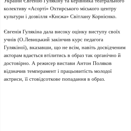
України Євгенію Гулякіну та керівника театрального
колективу «Асорті» Охтирського міського центру
культури і дозвілля «Кнєжа» Світлану Корнієнко.
Євгенія Гулякіна дала високу оцінку виступу своїх
учнів (О.Левицький закінчив курс педагога
Гулякіної), вказавши, що не всім, навіть досвідченим
акторам вдається втілитись в образ так органічно й
достовірно. А режисер вистави Антон Поляков
відзначив темперамент і працьовитість молодої
актриси, її стовідсоткове попадання в образ.