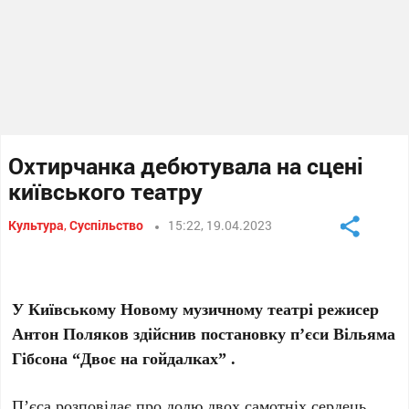
Охтирчанка дебютувала на сцені
київського театру
Культура
,
Суспільство
15:22, 19.04.2023
У Київському Новому музичному театрі режисер
Антон Поляков здійснив постановку п’єси Вільяма
Гібсона “Двоє на гойдалках” .
П’єса розповідає про долю двох самотніх сердець