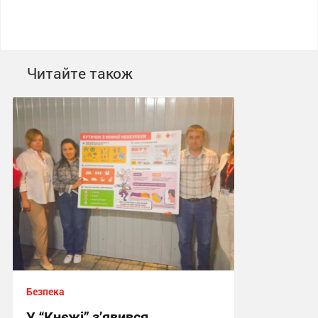
Читайте також
Безпека
У “Кнєжі” з’явився