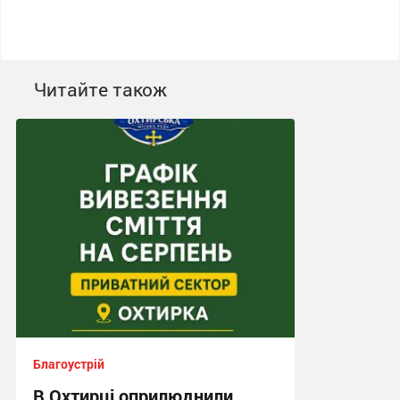
Читайте також
Благоустрій
В Охтирці оприлюднили